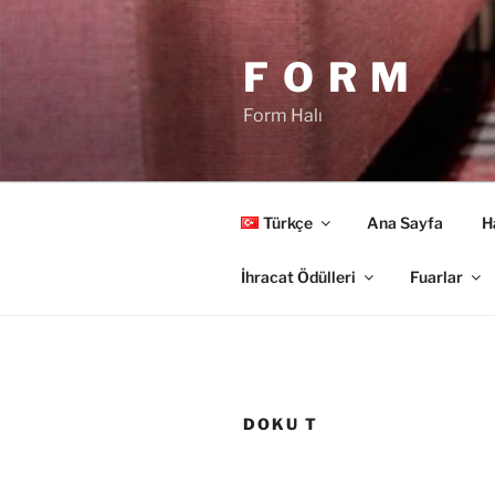
İçeriğe
geç
F O R M
Form Halı
Türkçe
Ana Sayfa
H
İhracat Ödülleri
Fuarlar
DOKU T