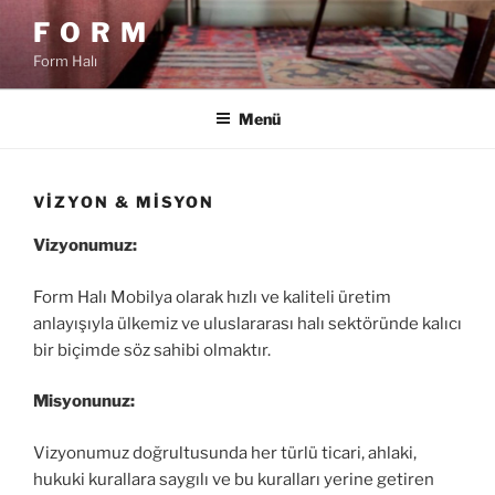
İçeriğe
F O R M
geç
Form Halı
Menü
VIZYON & MISYON
Vizyonumuz:
Form Halı Mobilya olarak hızlı ve kaliteli üretim
anlayışıyla ülkemiz ve uluslararası halı sektöründe kalıcı
bir biçimde söz sahibi olmaktır.
Misyonunuz:
Vizyonumuz doğrultusunda her türlü ticari, ahlaki,
hukuki kurallara saygılı ve bu kuralları yerine getiren