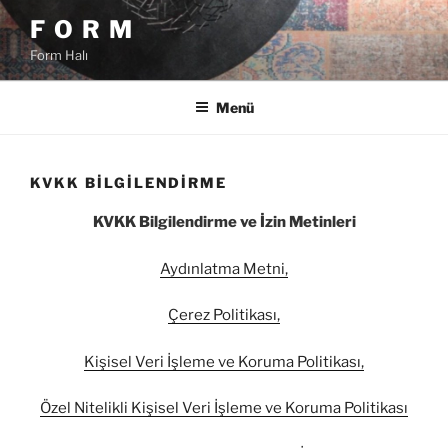
İçeriğe
F O R M
geç
Form Halı
Menü
KVKK BILGILENDIRME
KVKK Bilgilendirme ve İzin Metinleri
Aydınlatma Metni,
Çerez Politikası,
Kişisel Veri İşleme ve Koruma Politikası,
Özel Nitelikli Kişisel Veri İşleme ve Koruma Politikası